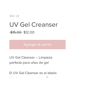
SKU: 24
UV Gel Creanser
Precio
Precio
 $15.00 
$12.00
de
oferta
Agregar al carrito
UV Gel Cleanser – Limpieza 
perfecta para uñas de gel
El UV Gel Cleanser es el aliado 
ideal para conseguir un Francés  
espectacular y acabado profesional 
en tus uñas de gel. Elimina de forma 
eficaz la capa pegajosa (capa de 
dispersión) después del curado en 
lámpara, dejando un brillo intenso, 